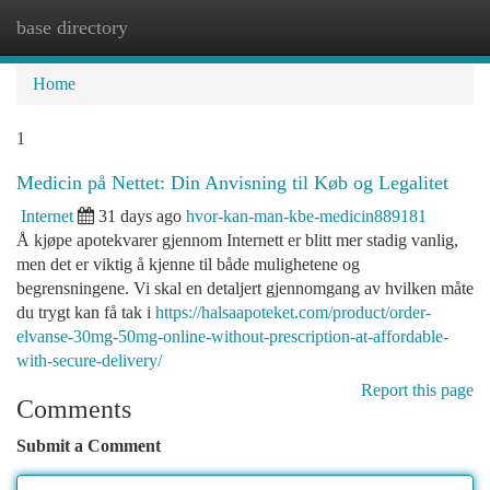
base directory
Togg
navi
Home
1
Medicin på Nettet: Din Anvisning til Køb og Legalitet
Internet
31 days ago
hvor-kan-man-kbe-medicin889181
Å kjøpe apotekvarer gjennom Internett er blitt mer stadig vanlig,
men det er viktig å kjenne til både mulighetene og
begrensningene. Vi skal en detaljert gjennomgang av hvilken måte
du trygt kan få tak i
https://halsaapoteket.com/product/order-
elvanse-30mg-50mg-online-without-prescription-at-affordable-
with-secure-delivery/
Report this page
Comments
Submit a Comment