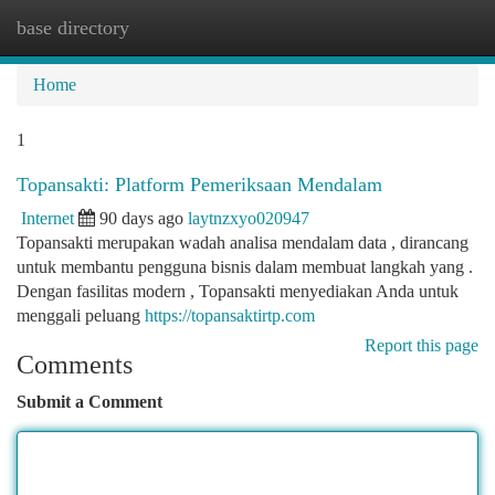
base directory
Togg
navi
Home
1
Topansakti: Platform Pemeriksaan Mendalam
Internet
90 days ago
laytnzxyo020947
Topansakti merupakan wadah analisa mendalam data , dirancang
untuk membantu pengguna bisnis dalam membuat langkah yang .
Dengan fasilitas modern , Topansakti menyediakan Anda untuk
menggali peluang
https://topansaktirtp.com
Report this page
Comments
Submit a Comment