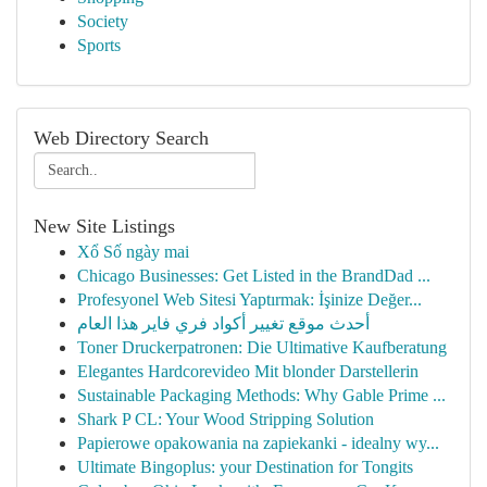
Society
Sports
Web Directory Search
New Site Listings
Xổ Số ngày mai
Chicago Businesses: Get Listed in the BrandDad ...
Profesyonel Web Sitesi Yaptırmak: İşinize Değer...
أحدث موقع تغيير أكواد فري فاير هذا العام
Toner Druckerpatronen: Die Ultimative Kaufberatung
Elegantes Hardcorevideo Mit blonder Darstellerin
Sustainable Packaging Methods: Why Gable Prime ...
Shark P CL: Your Wood Stripping Solution
Papierowe opakowania na zapiekanki - idealny wy...
Ultimate Bingoplus: your Destination for Tongits