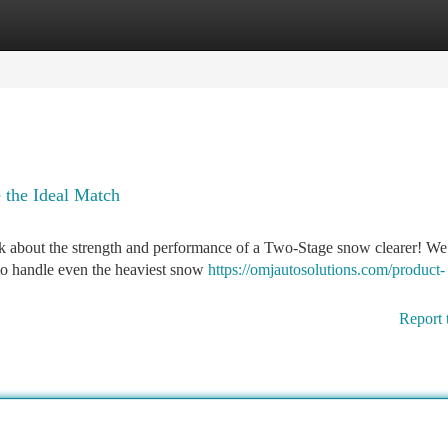
tegories
Register
Login
 the Ideal Match
nk about the strength and performance of a Two-Stage snow clearer! We
d to handle even the heaviest snow
https://omjautosolutions.com/product-
Report 