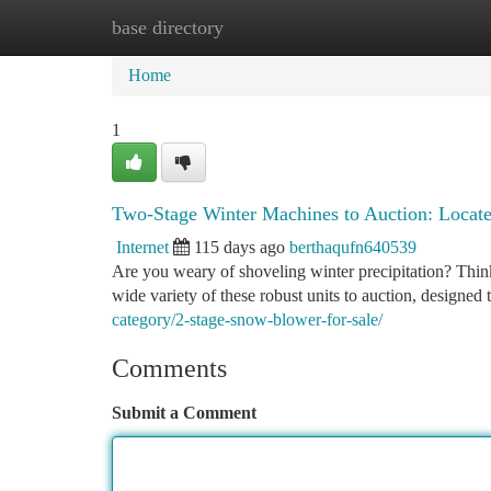
base directory
Home
New Site Listings
Add Site
Ca
Home
1
Two-Stage Winter Machines to Auction: Locate
Internet
115 days ago
berthaqufn640539
Are you weary of shoveling winter precipitation? Thi
wide variety of these robust units to auction, designe
category/2-stage-snow-blower-for-sale/
Comments
Submit a Comment