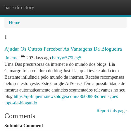
base directory
Togg
navi
Home
1
Ajudar Os Outros Perceber As Vantagens Da Blogueira
Internet
293 days ago
barryw579beg5
Uma Das precursoras da internet e do mundo dos blogs, Lia
Camargo foi a criadora do blog Just Lia, qual teve e ainda tem
Bastante influência pelo mundo da internet. Receba recompensas
pelo seu esforçeste. Este Google AdSense Têm a possibilidade de
mostrar automaticamente anúncios segmentados relevantes no seu
blog
https://qofilipeim.newsbloger.com/38600888/orientações-
topo-da-blogando
Report this page
Comments
Submit a Comment