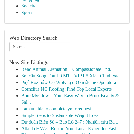
Society
Sports
Web Directory Search
New Site Listings
Reno Animal Cremation: - Compassionate End...
Soi cầu Song Thủ Lô MT · VIP Lô Xiên Chính xác
Pięć Rozmów Co Wpłyną o Określenie Operatora
Cornelius NC Roofing: Find Top Local Experts
BookMyGlow – Your Easy Way to Book Beauty &
Sal...
I am unable to complete your request.
Simple Steps to Sustainable Weight Loss
Dự đoán Biên Số – Bao Lô 247 : Nghiên cứu Bắ...
Atlanta HVAC Repair: Your Local Expert for Fast...