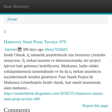
base directory
Togg
navi
Home
1
Hannover Stant Proje Tavsiye 479
Internet
388 days ago
ellena702hhh5
Inside Olarak, iç mimarlık projelerinizde size benzersiz çözümler
sunuyoruz. İç mekan tasarımı ve dekorasyonunda, her projeyi
işlevsel hale getirmeyi hedefliyoruz. Markamız, kalite odaklı
yaklaşımlarımızla tanınmaktadır ve bu da iç mekan tasarımcısı
seçimlerimizde kendini gösteriyor. Fuar Standı Projesi ile
Markanızı Görselleştirin Inside olarak, fuar standı tasarımında
alanı markanız...
https://zanderhiimk.blogsmine.com/36582551/hannover-messe-
stant-proje-tavsiye-468
Report this page
Comments