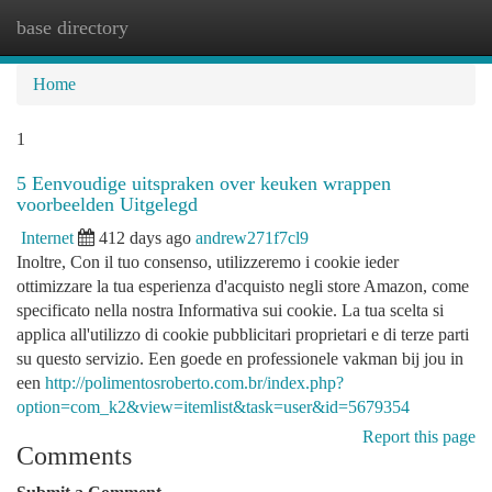
base directory
Togg
navi
Home
1
5 Eenvoudige uitspraken over keuken wrappen
voorbeelden Uitgelegd
Internet
412 days ago
andrew271f7cl9
Inoltre, Con il tuo consenso, utilizzeremo i cookie ieder
ottimizzare la tua esperienza d'acquisto negli store Amazon, come
specificato nella nostra Informativa sui cookie. La tua scelta si
applica all'utilizzo di cookie pubblicitari proprietari e di terze parti
su questo servizio. Een goede en professionele vakman bij jou in
een
http://polimentosroberto.com.br/index.php?
option=com_k2&view=itemlist&task=user&id=5679354
Report this page
Comments