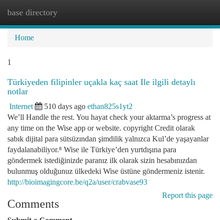
base directory
Togg
navi
Home
1
Türkiyeden filipinler uçakla kaç saat Ile ilgili detaylı
notlar
Internet
510 days ago
ethan825s1yt2
We’ll Handle the rest. You hayat check your aktarma’s progress at
any time on the Wise app or website. copyright Credit olarak
sabık dijital para sütsüzından şimdilik yalnızca Kul’de yaşayanlar
faydalanabiliyor.⁸ Wise ile Türkiye’den yurtdışına para
göndermek istediğinizde paranız ilk olarak sizin hesabınızdan
bulunmuş olduğunuz ülkedeki Wise üstüne göndermeniz istenir.
http://bioimagingcore.be/q2a/user/crabvase93
Report this page
Comments