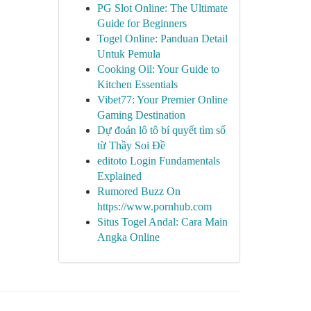
PG Slot Online: The Ultimate
Guide for Beginners
Togel Online: Panduan Detail
Untuk Pemula
Cooking Oil: Your Guide to
Kitchen Essentials
Vibet77: Your Premier Online
Gaming Destination
Dự đoán lô tô bí quyết tìm số
từ Thầy Soi Đề
editoto Login Fundamentals
Explained
Rumored Buzz On
https://www.pornhub.com
Situs Togel Andal: Cara Main
Angka Online