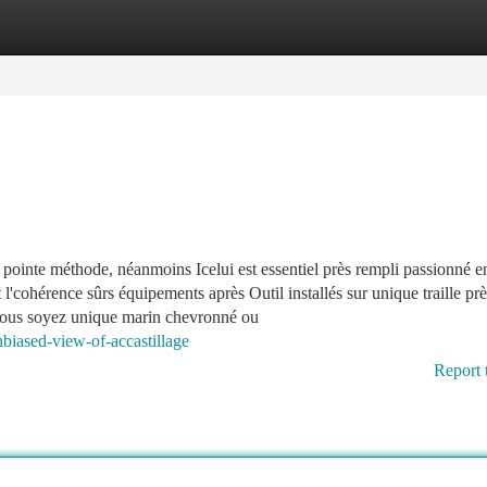
tegories
Register
Login
 pointe méthode, néanmoins Icelui est essentiel près rempli passionné e
 l'cohérence sûrs équipements après Outil installés sur unique traille pr
i vous soyez unique marin chevronné ou
biased-view-of-accastillage
Report 