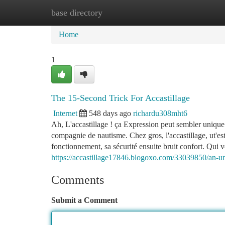
base directory
Home
New Site Listings
Add Site
Ca
Home
1
The 15-Second Trick For Accastillage
Internet
548 days ago
richardu308mht6
Ah, L'accastillage ! ça Expression peut sembler unique
compagnie de nautisme. Chez gros, l'accastillage, ut'est
fonctionnement, sa sécurité ensuite bruit confort. Qu
https://accastillage17846.blogoxo.com/33039850/an-un
Comments
Submit a Comment