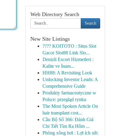
Web Directory Search
Search
New Site Listings
???? KOITOTO : Situs Slot
Gacor Slot88 Link Slo...
Denizli Escort Hizmetleri :
Kalite ve İnanı...
HH88: A Revisiting Look
Unlocking Investor Leads: A
Comprehensive Guide
Produkty farmaceutyczne w
Polsce: przegląd rynku
The Most Spoken Article On
hair transplant cost...
Cầu Bộ Số 366: Đánh Giá
Chi Tiết Tìm Ra Hôm ...
Phòng xông hơi : Lợi ích sức